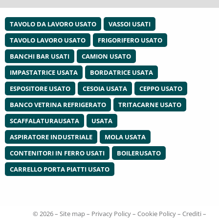
TAVOLO DA LAVORO USATO
VASSOI USATI
TAVOLO LAVORO USATO
FRIGORIFERO USATO
BANCHI BAR USATI
CAMION USATO
IMPASTATRICE USATA
BORDATRICE USATA
ESPOSITORE USATO
CESOIA USATA
CEPPO USATO
BANCO VETRINA REFRIGERATO
TRITACARNE USATO
SCAFFALATURAUSATA
USATA
ASPIRATORE INDUSTRIALE
MOLA USATA
CONTENITORI IN FERRO USATI
BOILERUSATO
CARRELLO PORTA PIATTI USATO
© 2026 –
Site map
–
Privacy Policy
–
Cookie Policy
–
Crediti
–