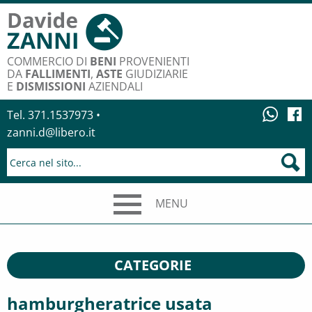
COMMERCIO DI
BENI
PROVENIENTI
DA
FALLIMENTI
,
ASTE
GIUDIZIARIE
E
DISMISSIONI
AZIENDALI
Tel. 371.1537973 •
zanni.d@libero.it
MENU
CATEGORIE
hamburgheratrice usata