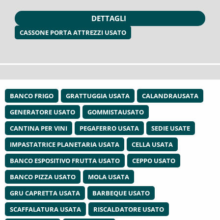
DETTAGLI
CASSONE PORTA ATTREZZI USATO
BANCO FRIGO
GRATTUGGIA USATA
CALANDRAUSATA
GENERATORE USATO
GOMMISTAUSATO
CANTINA PER VINI
PEGAFERRO USATA
SEDIE USATE
IMPASTATRICE PLANETARIA USATA
CELLA USATA
BANCO ESPOSITIVO FRUTTA USATO
CEPPO USATO
BANCO PIZZA USATO
MOLA USATA
GRU CAPRETTA USATA
BARBEQUE USATO
SCAFFALATURA USATA
RISCALDATORE USATO