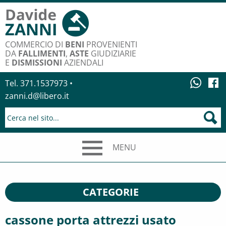
COMMERCIO DI
BENI
PROVENIENTI
DA
FALLIMENTI
,
ASTE
GIUDIZIARIE
E
DISMISSIONI
AZIENDALI
Tel. 371.1537973 •
zanni.d@libero.it
MENU
CATEGORIE
cassone porta attrezzi usato