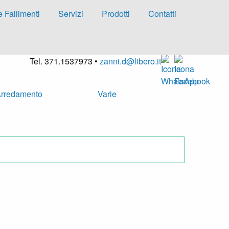
e Fallimenti
Servizi
Prodotti
Contatti
Tel. 371.1537973 •
zanni.d@libero.it
rredamento
Varie