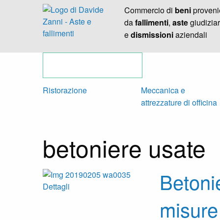
Commercio di
beni
proveni
da
fallimenti
,
aste
giudiziar
e
dismissioni
aziendali
Ristorazione
Meccanica e
attrezzature di officina
betoniere usate
Betonie
Dettagli
misure