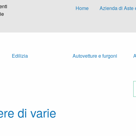
enti
Home
Azienda di Aste 
ie
Edilizia
Autovetture e furgoni
A
re di varie