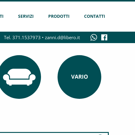
TI
SERVIZI
PRODOTTI
CONTATTI
Tel. 371.1537973 •
zanni.d@libero.it
ARREDAMENTO
VARIE