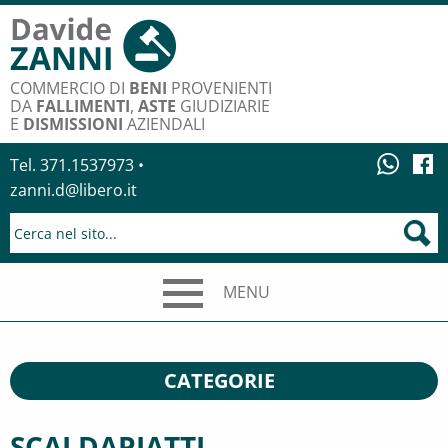
COMMERCIO DI
BENI
PROVENIENTI
DA
FALLIMENTI
,
ASTE
GIUDIZIARIE
E
DISMISSIONI
AZIENDALI
Tel. 371.1537973 •
zanni.d@libero.it
MENU
CATEGORIE
SCALDAPIATTI