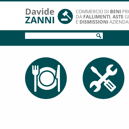
COMMERCIO DI
BENI
PR
DA
FALLIMENTI
,
ASTE
GI
E
DISMISSIONI
AZIENDA
MECCANICA E
ATTREZZATURE
RISTORAZIONE
DI OFFICINA