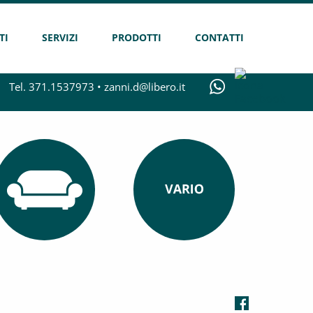
TI
SERVIZI
PRODOTTI
CONTATTI
Tel. 371.1537973 •
zanni.d@libero.it
ARREDAMENTO
VARIE