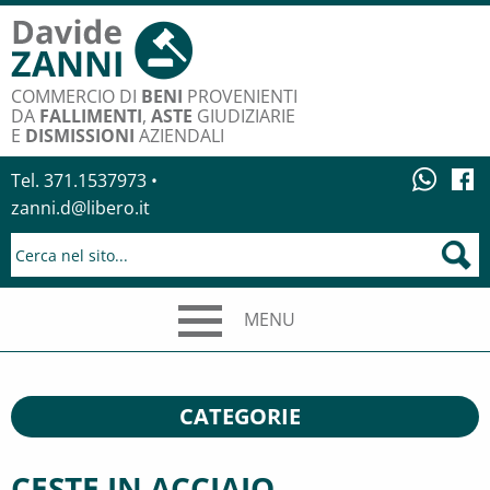
COMMERCIO DI
BENI
PROVENIENTI
DA
FALLIMENTI
,
ASTE
GIUDIZIARIE
E
DISMISSIONI
AZIENDALI
Tel. 371.1537973 •
zanni.d@libero.it
MENU
CATEGORIE
CESTE IN ACCIAIO